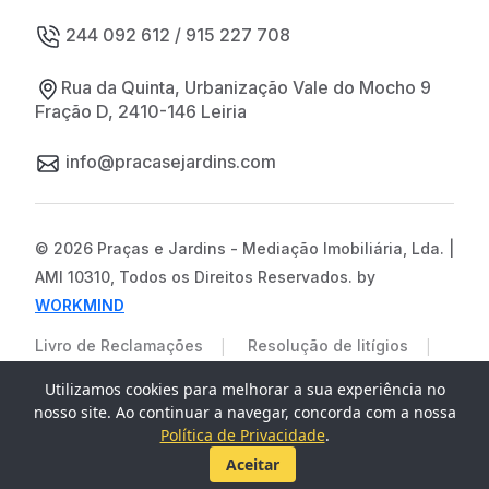
244 092 612 / 915 227 708
Rua da Quinta, Urbanização Vale do Mocho 9
Fração D, 2410-146 Leiria
info@pracasejardins.com
© 2026 Praças e Jardins - Mediação Imobiliária, Lda. |
AMI 10310, Todos os Direitos Reservados. by
WORKMIND
|
|
Livro de Reclamações
Resolução de litígios
|
Políticas de Privicade
Termos e Condições
Utilizamos cookies para melhorar a sua experiência no
nosso site. Ao continuar a navegar, concorda com a nossa
Política de Privacidade
.
Aceitar