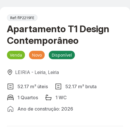
Ref: flP2219FE
Apartamento T1 Design
Contemporâneo
Venda
Novo
Disponível
LEIRIA - Leiria, Leiria
52.17 m² úteis
52.17 m² bruta
1 Quartos
1 WC
Ano de construção: 2026