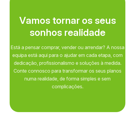
V
a
m
o
s
t
o
r
n
a
r
o
s
s
e
u
s
s
o
n
h
o
s
r
e
a
l
i
d
a
d
e
Está a pensar comprar, vender ou arrendar? A nossa
equipa está aqui para o ajudar em cada etapa, com
dedicação, profissionalismo e soluções à medida.
Conte connosco para transformar os seus planos
numa realidade, de forma simples e sem
complicações.