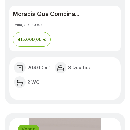
Vender
Moradia Que Combina...
e
Leiria, ORTIGOSA
Arrendar
415.000,00 €
Imóveis
204.00 m²
3 Quartos
2 WC
Venda