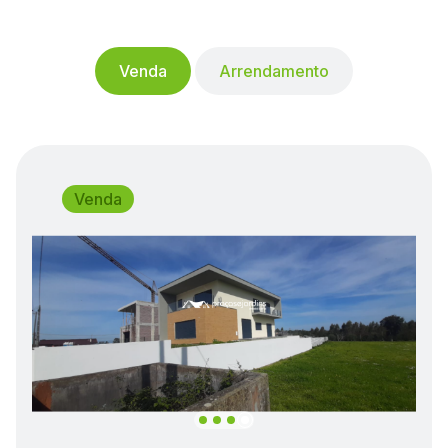
Praças
e
Venda
Arrendamento
Jardins
—
Venda
Imobiliária
em
Leiria
|
Comprar,