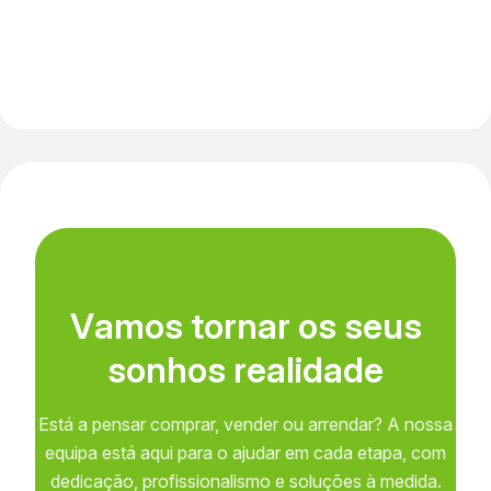
V
a
m
o
s
t
o
r
n
a
r
o
s
s
e
u
s
s
o
n
h
o
s
r
e
a
l
i
d
a
d
e
Está a pensar comprar, vender ou arrendar? A nossa
equipa está aqui para o ajudar em cada etapa, com
dedicação, profissionalismo e soluções à medida.