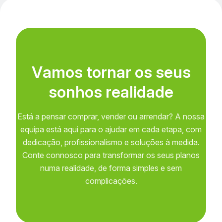
V
a
m
o
s
t
o
r
n
a
r
o
s
s
e
u
s
s
o
n
h
o
s
r
e
a
l
i
d
a
d
e
Está a pensar comprar, vender ou arrendar? A nossa
equipa está aqui para o ajudar em cada etapa, com
dedicação, profissionalismo e soluções à medida.
Conte connosco para transformar os seus planos
numa realidade, de forma simples e sem
complicações.