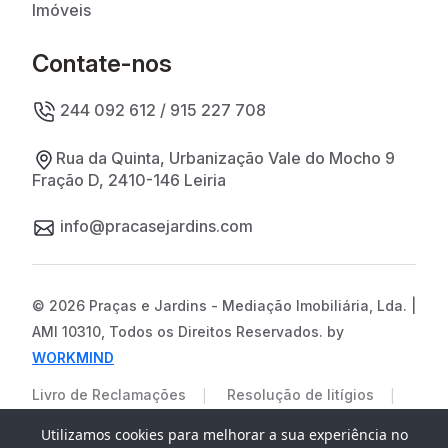
Imóveis
Contate-nos
244 092 612 / 915 227 708
Rua da Quinta, Urbanização Vale do Mocho 9
Fração D, 2410-146 Leiria
info@pracasejardins.com
© 2026 Praças e Jardins - Mediação Imobiliária, Lda. |
AMI 10310, Todos os Direitos Reservados. by
WORKMIND
|
|
Livro de Reclamações
Resolução de litígios
|
Políticas de Privicade
Termos e Condições
Utilizamos cookies para melhorar a sua experiência no