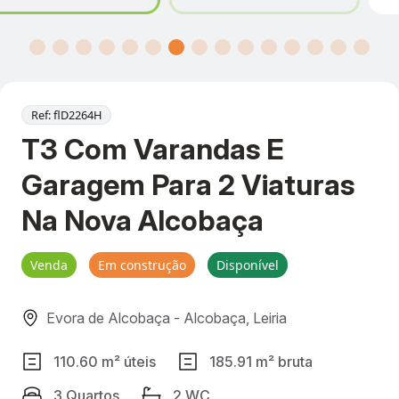
Ref: flD2264H
T3 Com Varandas E
Garagem Para 2 Viaturas
Na Nova Alcobaça
Venda
Em construção
Disponível
Evora de Alcobaça - Alcobaça, Leiria
110.60 m² úteis
185.91 m² bruta
3 Quartos
2 WC