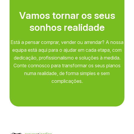
V
a
m
o
s
t
o
r
n
a
r
o
s
s
e
u
s
s
o
n
h
o
s
r
e
a
l
i
d
a
d
e
Está a pensar comprar, vender ou arrendar? A nossa
equipa está aqui para o ajudar em cada etapa, com
dedicação, profissionalismo e soluções à medida.
Conte connosco para transformar os seus planos
numa realidade, de forma simples e sem
complicações.