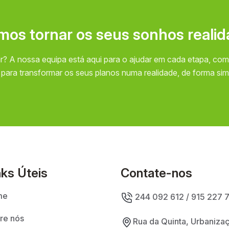
m
o
s
t
o
r
n
a
r
o
s
s
e
u
s
s
o
n
h
o
s
r
e
a
l
i
d
r? A nossa equipa está aqui para o ajudar em cada etapa, com
ara transformar os seus planos numa realidade, de forma si
nks Úteis
Contate-nos
me
244 092 612 / 915 227 
re nós
Rua da Quinta, Urbaniza