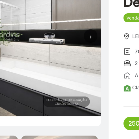
De
Vend
›
LEI
7
2
A
Cl
250