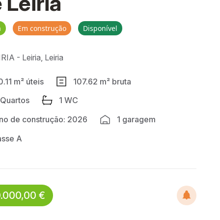
 Leiria
a
Em construção
Disponível
RIA - Leiria, Leiria
0.11 m² úteis
107.62 m² bruta
 Quartos
1 WC
no de construção: 2026
1 garagem
asse A
.000,00 €