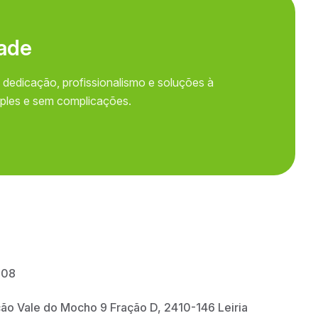
a
d
e
 dedicação, profissionalismo e soluções à
mples e sem complicações.
708
ção Vale do Mocho 9 Fração D, 2410-146 Leiria