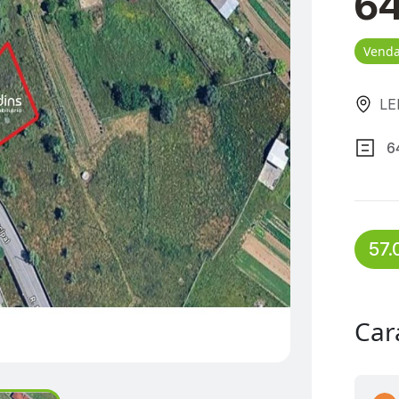
6
Vend
LEI
6
57.
Car