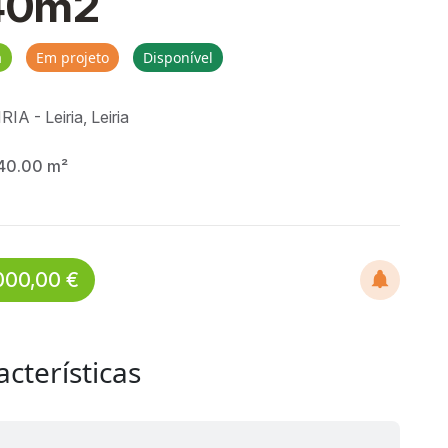
40m2
a
Em projeto
Disponível
RIA - Leiria, Leiria
40.00 m²
000,00 €
acterísticas