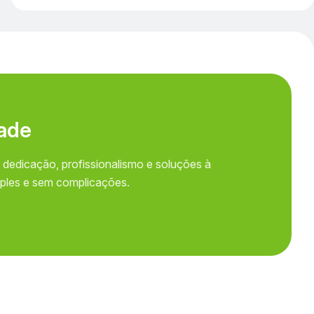
a
d
e
 dedicação, profissionalismo e soluções à
mples e sem complicações.