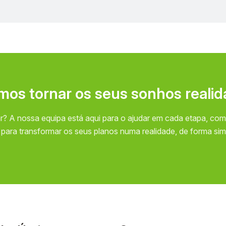
m
o
s
t
o
r
n
a
r
o
s
s
e
u
s
s
o
n
h
o
s
r
e
a
l
i
d
r? A nossa equipa está aqui para o ajudar em cada etapa, com
ara transformar os seus planos numa realidade, de forma si