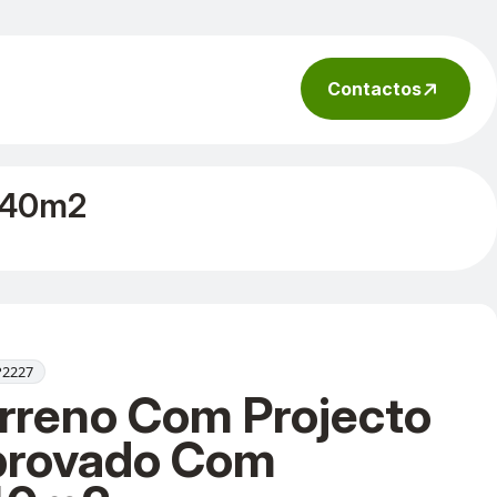
Contactos
 640m2
lP2227
rreno Com Projecto
rovado Com