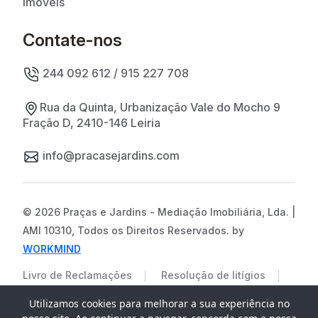
Imóveis
Contate-nos
244 092 612 / 915 227 708
Rua da Quinta, Urbanização Vale do Mocho 9
Fração D, 2410-146 Leiria
info@pracasejardins.com
© 2026 Praças e Jardins - Mediação Imobiliária, Lda. |
AMI 10310, Todos os Direitos Reservados. by
WORKMIND
|
|
Livro de Reclamações
Resolução de litígios
|
Políticas de Privicade
Termos e Condições
Utilizamos cookies para melhorar a sua experiência no