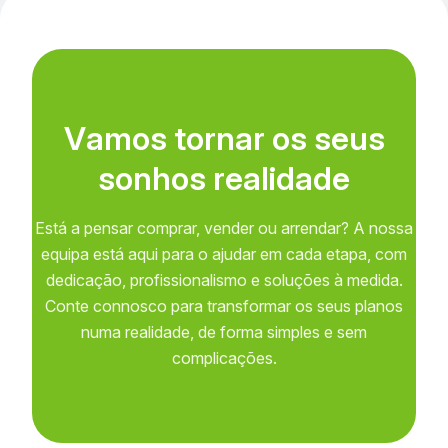
V
a
m
o
s
t
o
r
n
a
r
o
s
s
e
u
s
s
o
n
h
o
s
r
e
a
l
i
d
a
d
e
Está a pensar comprar, vender ou arrendar? A nossa
equipa está aqui para o ajudar em cada etapa, com
dedicação, profissionalismo e soluções à medida.
Conte connosco para transformar os seus planos
numa realidade, de forma simples e sem
complicações.